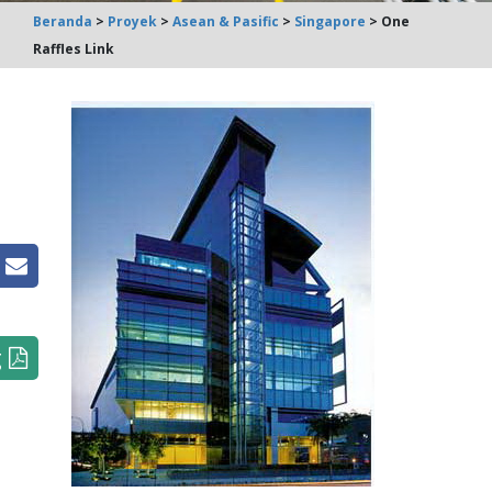
Beranda
>
Proyek
>
Asean & Pasific
>
Singapore
> One
Raffles Link
g